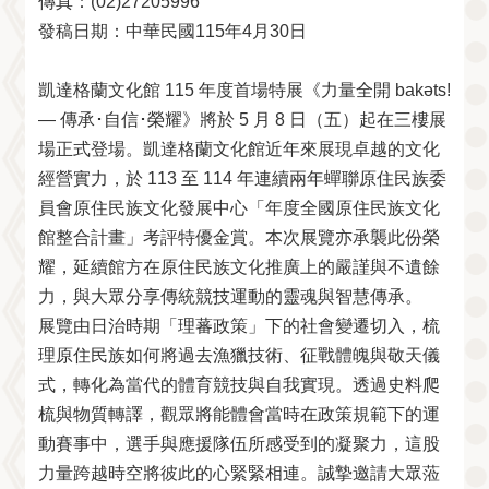
傳真：(02)27205996
發稿日期：中華民國115年4月30日
凱達格蘭文化館 115 年度首場特展《力量全開 bakəts!
— 傳承･自信･榮耀》將於 5 月 8 日（五）起在三樓展
場正式登場。凱達格蘭文化館近年來展現卓越的文化
經營實力，於 113 至 114 年連續兩年蟬聯原住民族委
員會原住民族文化發展中心「年度全國原住民族文化
館整合計畫」考評特優金賞。本次展覽亦承襲此份榮
耀，延續館方在原住民族文化推廣上的嚴謹與不遺餘
力，與大眾分享傳統競技運動的靈魂與智慧傳承。
展覽由日治時期「理蕃政策」下的社會變遷切入，梳
理原住民族如何將過去漁獵技術、征戰體魄與敬天儀
式，轉化為當代的體育競技與自我實現。透過史料爬
梳與物質轉譯，觀眾將能體會當時在政策規範下的運
動賽事中，選手與應援隊伍所感受到的凝聚力，這股
力量跨越時空將彼此的心緊緊相連。誠摯邀請大眾蒞