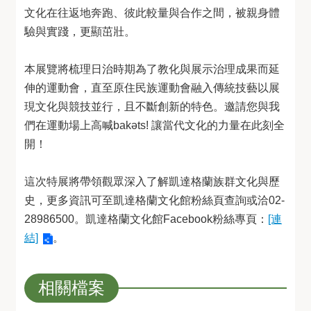
文化在往返地奔跑、彼此較量與合作之間，被親身體
驗與實踐，更顯茁壯。
本展覽將梳理日治時期為了教化與展示治理成果而延
伸的運動會，直至原住民族運動會融入傳統技藝以展
現文化與競技並行，且不斷創新的特色。邀請您與我
們在運動場上高喊bakəts! 讓當代文化的力量在此刻全
開！
這次特展將帶領觀眾深入了解凱達格蘭族群文化與歷
史，更多資訊可至凱達格蘭文化館粉絲頁查詢或洽02-
28986500。凱達格蘭文化館Facebook粉絲專頁：
[連
結]
。
相關檔案