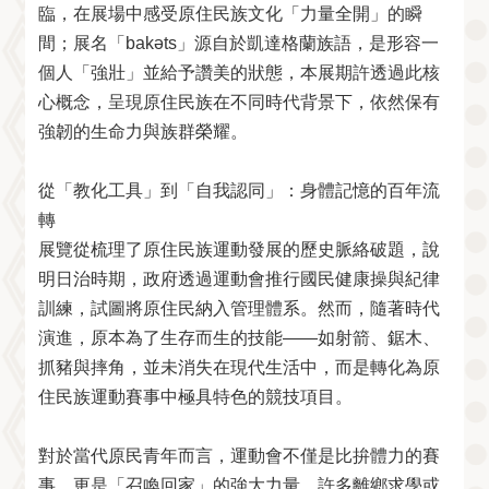
臨，在展場中感受原住民族文化「力量全開」的瞬
間；展名「bakəts」源自於凱達格蘭族語，是形容一
個人「強壯」並給予讚美的狀態，本展期許透過此核
心概念，呈現原住民族在不同時代背景下，依然保有
強韌的生命力與族群榮耀。
從「教化工具」到「自我認同」：身體記憶的百年流
轉
展覽從梳理了原住民族運動發展的歷史脈絡破題，說
明日治時期，政府透過運動會推行國民健康操與紀律
訓練，試圖將原住民納入管理體系。然而，隨著時代
演進，原本為了生存而生的技能——如射箭、鋸木、
抓豬與摔角，並未消失在現代生活中，而是轉化為原
住民族運動賽事中極具特色的競技項目。
對於當代原民青年而言，運動會不僅是比拚體力的賽
事，更是「召喚回家」的強大力量。許多離鄉求學或