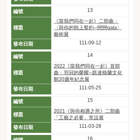
13
《當我們同在一起》二部曲：
〈與你的頸上誓約─戀戀qata〉
藝術展
111-09-12
14
2022《當我們同在一起》首部
曲：羽冠的榮耀─凱達格蘭文化
館20週年紀念展
111-05-25
15
2021《與你相遇之所》二部曲
「工藝之必要」常設展
111-03-28
16