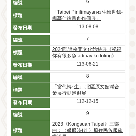
6
「Taipei Pinilimayan石生繪世錄-
楊慕仁繪畫創作個展」
113-08-08
7
2024凱達格蘭文化館特展《祝福
你有很多魚 adihay ko foting》
113-06-21
8
「當代轉･生」-北區原文館聯合
策展行動巡迴展
112-12-15
9
2023《Kongsuan Taipei》三部
曲：〈盛服時代II〉原住民族服飾